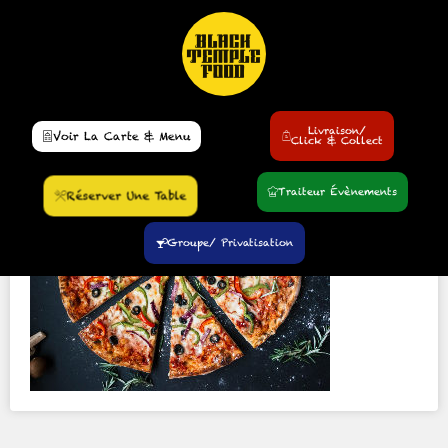
5BADCUBZS9
8 juillet 2019
Livraison/
Voir La Carte & Menu
Click & Collect
Traiteur Évènements
Réserver Une Table
Groupe/ Privatisation