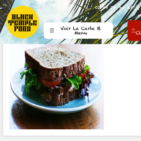
02 99 38 94 65
OCAUJ
8 juill
Voir La Carte &
Menu
C