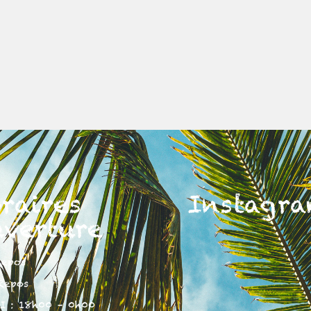
raires
Instagr
uverture
Repos
Repos
I : 18h00 – 0h00