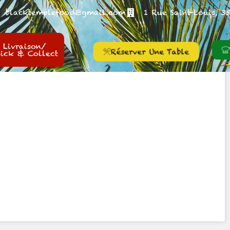
blacktemplefood@gmail.com
1 Rue Saint-Louis, 
B873X
et 2019
Livraison/
Réserver Une Table
lick & Collect