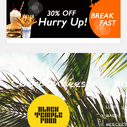
Coordonnées
Ho
D'o
🍲 LUNDI : 
🍲 MARDI : 
🍲 MERCRED